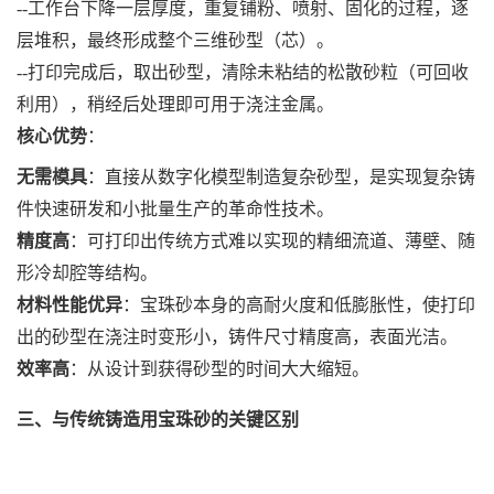
--工作台下降一层厚度，重复铺粉、喷射、固化的过程，逐
层堆积，最终形成整个三维砂型（芯）。
--打印完成后，取出砂型，清除未粘结的松散砂粒（可回收
利用），稍经后处理即可用于浇注金属。
核心优势
：
无需模具
：直接从数字化模型制造复杂砂型，是实现复杂铸
件快速研发和小批量生产的革命性技术。
精度高
：可打印出传统方式难以实现的精细流道、薄壁、随
形冷却腔等结构。
材料性能优异
：宝珠砂本身的高耐火度和低膨胀性，使打印
出的砂型在浇注时变形小，铸件尺寸精度高，表面光洁。
效率高
：从设计到获得砂型的时间大大缩短。
三、与传统铸造用宝珠砂的关键区别