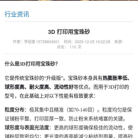
行业资讯
3D 打印用宝珠砂
作者：李经理 15738804601
时间：2025-12-05 16:02:28
来源：
点击：
110
次
什么是3D打印用宝珠砂？
它是传统宝珠砂的“升级版”。宝珠砂本身具有
热膨胀率低、
球形度高、耐火度高、流动性好
等优点。而用于3D打印的
型号，在此基础上对以下性能有极致要求：
粒度分布
：极其集中且精准（如70-140目）。粒度均匀是保
证铺粉平整、打印层厚一致、防止粉末系统堵塞的关键。
球形度与表面光洁度
：更高的球形度确保极佳的流动性，使
铺粉层致密均匀；更光滑的表面能减少粘结剂用量，提高砂