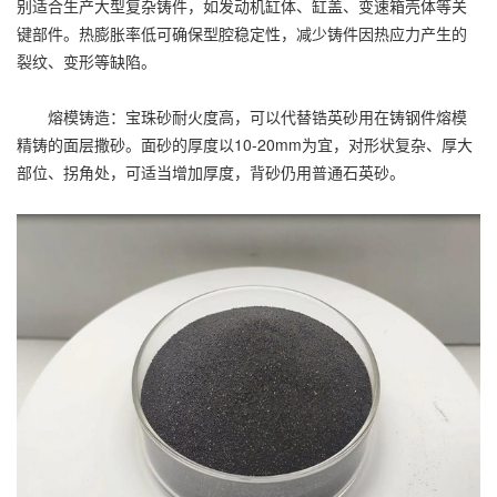
别适合生产大型复杂铸件，如发动机缸体、缸盖、变速箱壳体等关
键部件。热膨胀率低可确保型腔稳定性，减少铸件因热应力产生的
裂纹、变形等缺陷。
熔模铸造：宝珠砂耐火度高，可以代替锆英砂用在铸钢件熔模
精铸的面层撒砂。面砂的厚度以10-20mm为宜，对形状复杂、厚大
部位、拐角处，可适当增加厚度，背砂仍用普通石英砂。