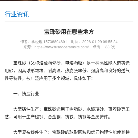
行业资讯
宝珠砂用在哪些地方
作者：李经理 15738804601
时间：2026-01-29 09:55:24
来源：https://www.fusedceramsite.com/
点击：
88
次
宝珠砂（又称熔融陶瓷砂、电熔陶粒）是一种高性能人造铸造
用砂，因其球形颗粒、耐高温、热膨胀率低、强度高和良好的透气
性等特性，被广泛应用于多个领域，具体如下：
一、铸造行业
大型铸件生产：
宝珠砂
适用于树脂砂、水玻璃砂、覆膜砂等工
艺，可用于生产碳钢、合金钢、铸铁、铸铜等金属铸件。
大型复杂铸件生产：宝珠砂的球形颗粒和优异物理性能使其特