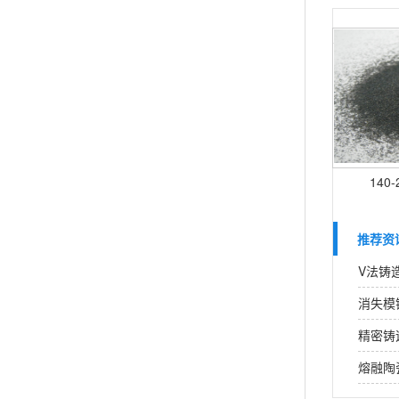
140
推荐资
V法铸
消失模
精密铸
熔融陶