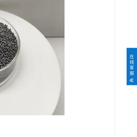
在
线
客
服