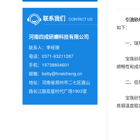
联系我们
CONTACT US
引流砂
如下：
河南四成研磨科技有限公司
一、球形
联系人：李经理
电话：0371-63211287
宝珠砂的粒
手机：15738804601
顺畅性和成
邮箱：
betty@hnsicheng.cn
二、低热
地址：河南省郑州市二七区嵩山
路长江路亚星时代广场1903室
宝珠砂受热
炼钢温度稳