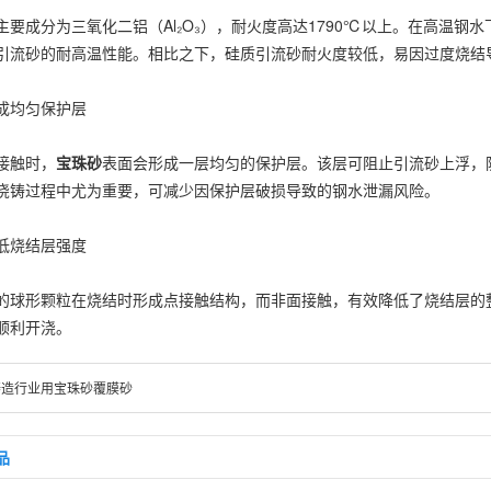
成分为三氧化二铝（Al₂O₃），耐火度高达1790℃以上。在高温钢
引流砂的耐高温性能。相比之下，硅质引流砂耐火度较低，易因过度烧结
均匀保护层
触时，
宝珠砂
表面会形成一层均匀的保护层。该层可阻止引流砂上浮，
浇铸过程中尤为重要，可减少因保护层破损导致的钢水泄漏风险。
烧结层强度
形颗粒在烧结时形成点接触结构，而非面接触，有效降低了烧结层的整
顺利开浇。
铸造行业用宝珠砂覆膜砂
品