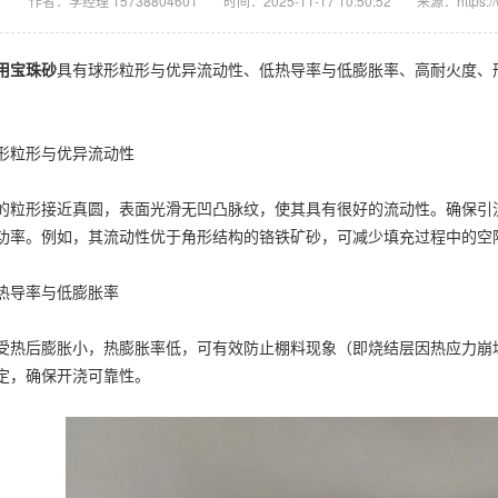
作者：李经理 15738804601
时间：2025-11-17 10:50:52
来源：https://
用宝珠砂
具有球形粒形与优异流动性、低热导率与低膨胀率、高耐火度、
粒形与优异流动性
形接近真圆，表面光滑无凹凸脉纹，使其具有很好的流动性。确保引流
功率。例如，其流动性优于角形结构的铬铁矿砂，可减少填充过程中的空
导率与低膨胀率
后膨胀小，热膨胀率低，可有效防止棚料现象（即烧结层因热应力崩塌
定，确保开浇可靠性。