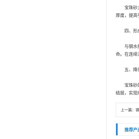
宝珠砂主要
厚度，提高
四、形成
与钢水接
命。在连续
五、降低
宝珠砂的球
结层，实现
上一篇：
推荐产