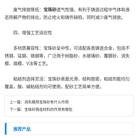
废气排放降低：
宝珠砂
透气性强，有利于铸造过程中气体和液
态热解产物的排出，防止呛火和铸件缺陷，同时减少废气排放。
四、增强工艺适应性
多材质兼容性：宝珠砂呈中性，可适配各类铸造合金，包括不
锈钢、锰钢、铬钢等，广泛用于树脂砂、水玻璃砂、覆膜砂、消失
模、熔模、V法等工艺。
粘结剂选择灵活：宝珠砂表面光滑、结构致密，粘结剂能均匀
覆盖，酸、碱粘结剂均可使用，配砂工艺简单方便。
上一篇：
消失模用宝珠砂有什么作用
下一篇：
宝珠砂铸造材料的作用有哪些
推荐产品