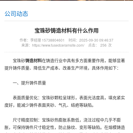
公司动态
宝珠砂铸造材料有什么作用
作者：李经理 15738804601
时间：2025-09-30 09:46:37
来源：https://www.fusedceramsite.com/
点击：
256
次
宝珠砂
铸造材料
在铸造行业中具有多方面重要作用，能够显著
提升铸件质量、降低生产成本、改善生产环境，具体作用如下：
一、提升铸件质量
表面质量优化：宝珠砂颗粒呈球形，表面光洁度高，填充紧实
度好，能减少铸件表面夹砂、气孔、结疤等缺陷。
尺寸精度控制：宝珠砂热膨胀系数低，浇注过程中几乎不膨
胀，可保持铸件尺寸稳定性，防止脉纹、变形等缺陷。在熔模铸造