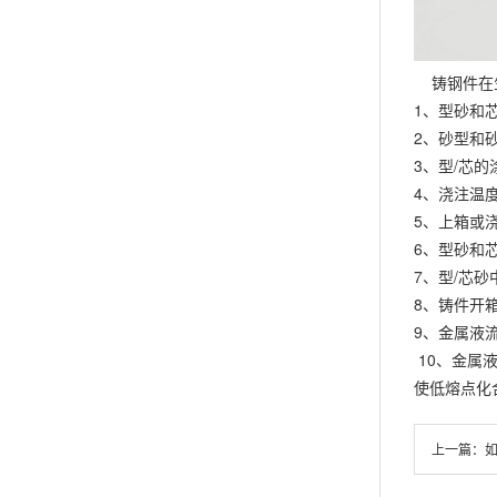
铸钢件在生
1、型砂
2、砂型
3、型/芯
4、浇注温
5、上箱或
6、型砂和
7、型/芯
8、铸件开
9、金属液
10、金属
使低熔点化
上一篇：