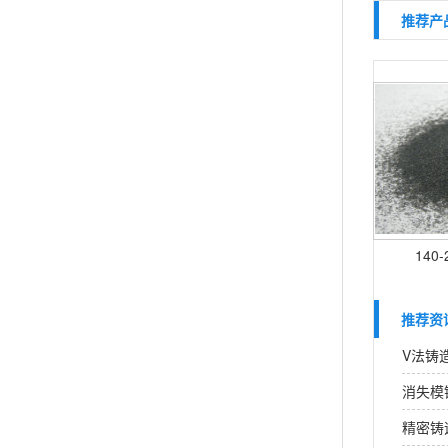
推荐产
140
推荐资
V法铸
消失模
精密铸