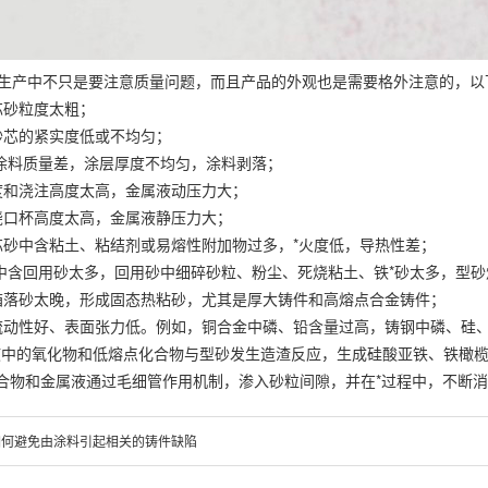
产中不只是要注意质量问题，而且产品的外观也是需要格外注意的，
和芯砂粒度太粗；
和砂芯的紧实度低或不均匀；
的涂料质量差，涂层厚度不均匀，涂料剥落；
度和浇注高度太高，金属液动压力大；
浇口杯高度太高，金属液静压力大；
芯砂中含粘土、粘结剂或易熔性附加物过多，*火度低，导热性差；
砂中含回用砂太多，回用砂中细碎砂粒、粉尘、死烧粘土、铁*砂太多，
箱落砂太晚，形成固态热粘砂，尤其是厚大铸件和高熔点合金铸件；
流动性好、表面张力低。例如，铜合金中磷、铅含量过高，铸钢中磷、硅
液中的氧化物和低熔点化合物与型砂发生造渣反应，生成硅酸亚铁、铁橄榄
合物和金属液通过毛细管作用机制，渗入砂粒间隙，并在*过程中，不断
如何避免由涂料引起相关的铸件缺陷