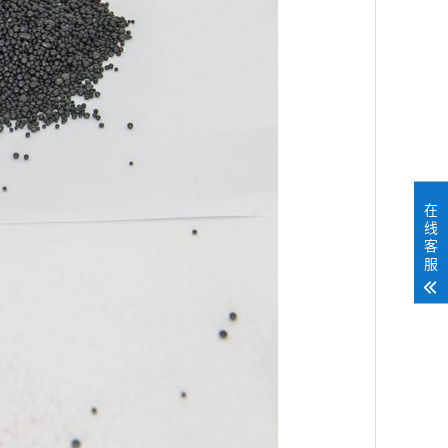
在
线
客
服