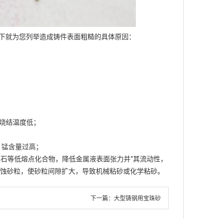
以下就为您列举造成铸件表面粗糙的具体原因：
型砂烧结温度低；
、锰含量过高；
石等低熔点化合物，降低金属液表面张力并*其流动性，
消蚀砂粒，使砂粒间隙扩大，导致机械粘砂或化学粘砂。
下一篇：
大型铸钢用宝珠砂