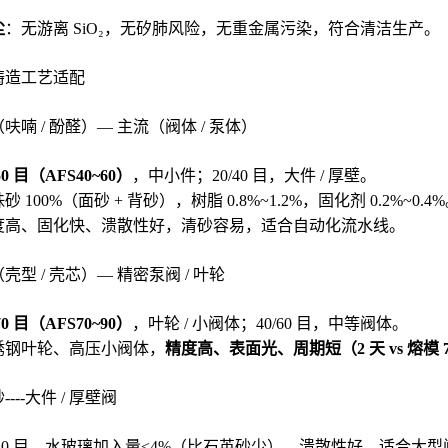
尘
：无游离 SiO₂，无矽肺风险，无重金属污染，符合清洁生产。
铸造工艺适配
（呋喃 / 酚醛）— 主流（阀体 / 泵体）
/50 目（AFS40~60）
，中小件；20/40 目，大件 / 厚壁。
 100%（面砂 + 背砂），树脂 0.8%~1.2%，固化剂 0.2%~0.4
度高、固化快、溃散性好，清砂容易，适合自动化流水线。
（壳型 / 壳芯）— 精密泵阀 / 叶轮
/70 目（AFS70~90）
，叶轮 / 小阀体；40/60 目，中等阀体。
锈钢叶轮、高压小阀体，
精度高、表面光、周期短（2 天 vs 熔模 
----大件 / 厚壁阀
/40 目，水玻璃加入量≤4%（比石英砂少），溃散性好，适合大