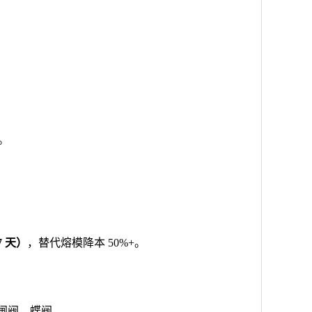
%。
7 天）
，替代熔模降本 50%+。
型闸阀、蝶阀。