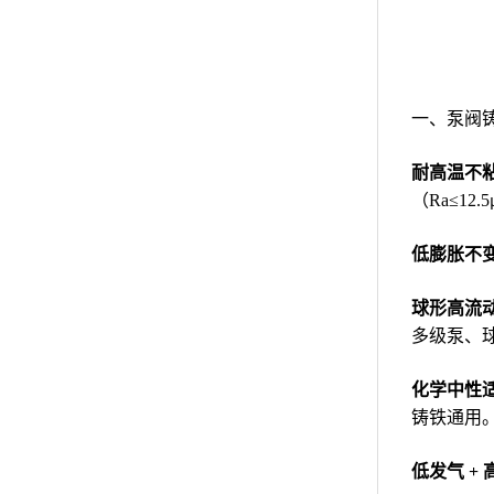
一、泵阀
耐高温不
（Ra≤1
低膨胀不
球形高流
多级泵、
化学中性
铸铁通用
低发气 +