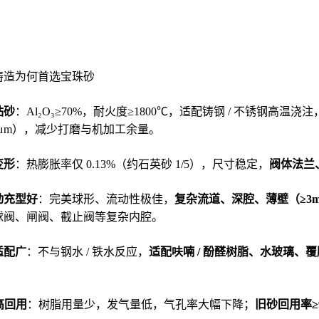
铸造为何首选宝珠砂
粘砂
：Al₂O₃≥70%，耐火度≥1800℃，适配铸钢 / 不锈钢高温浇注
2.5μm），减少打磨与机加工余量。
变形
：热膨胀率仅 0.13%（约石英砂 1/5），尺寸稳定，
阀体法兰
动充型好
：完美球形、流动性极佳，
复杂流道、深腔、薄壁（≥3
球阀、闸阀、截止阀等复杂内腔。
适配广
：不与钢水 / 铁水反应，
适配呋喃 / 酚醛树脂、水玻璃、
。
 高回用
：树脂用量少，发气量低，气孔率大幅下降；
旧砂回用率≥9