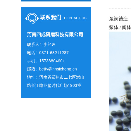
联系我们
CONTACT US
泵阀铸造（
泵体 / 阀
河南四成研磨科技有限公司
联系人：李经理
电话：0371-63211287
手机：15738804601
邮箱：
betty@hnsicheng.cn
地址：河南省郑州市二七区嵩山
路长江路亚星时代广场1903室