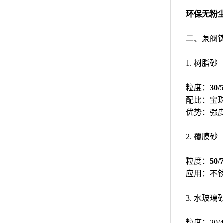
环保无粉
二、泵阀
1. 树脂砂
粒度：
30
配比：宝珠砂
优势：强
2. 覆膜砂
粒度：
50
应用：不
3. 水玻璃砂
粒度：20