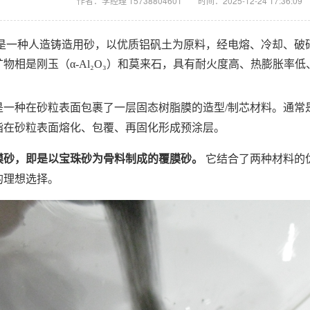
作者：李经理 15738804601
时间：2025-12-24 17:36:09
是一种人造铸造用砂，以优质铝矾土为原料，经电熔、冷却、破
物相是刚玉（α-Al₂O₃）和莫来石，具有耐火度高、热膨胀率
是一种在砂粒表面包裹了一层固态树脂膜的造型/制芯材料。通常
脂在砂粒表面熔化、包覆、再固化形成预涂层。
膜砂，即是以宝珠砂为骨料制成的覆膜砂。
它结合了两种材料的
的理想选择。