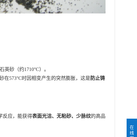
英砂（约1710°C）。
砂在573°C时因相变产生的突然膨胀，这是
防止铸
学反应，能获得
表面光洁、无粘砂、少脉纹
的高品
在
线