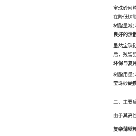
宝珠砂颗
在降低树
树脂量减
良好的溃
虽然宝珠
后，残留
环保与复
树脂用量
宝珠砂
硬
二、主要
由于其高
复杂薄壁