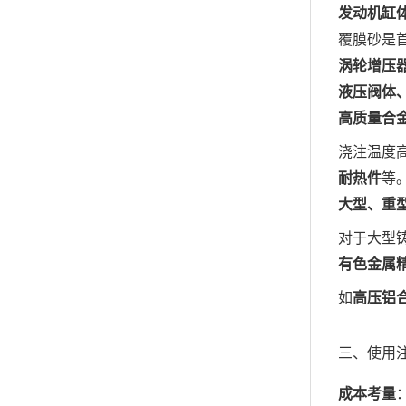
发动机缸
覆膜砂是
涡轮增压
液压阀体
高质量合
浇注温度
耐热件
等
大型、重
对于大型
有色金属
如
高压铝
三、使用
成本考量