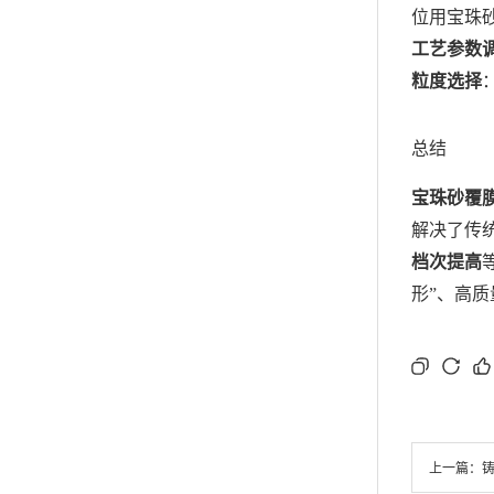
位用宝珠
工艺参数
粒度选择
总结
宝珠砂覆
解决了传
档次提高
形”、高
上一篇：