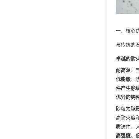
一、核心
与传统的
卓越的耐
耐高温
：
低膨胀
：
件产生脉
优异的铸
砂粒为
球
高耐火度
质铸件，
高强度、