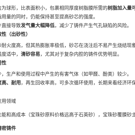
粒为球形，比表面积小，包裹相同厚度树脂膜所需的
树脂加入量可
脂用量的同时，仍能保持甚至提高砂芯的强度。
少直接导致
发气量大幅降低
，减少了铸件产生气孔缺陷的风险。
散性（出砂性）
砂耐火度高，但其热膨胀率极低，砂芯在浇注后不易产生烧结现
强度适中，
清砂容易
，尤其对于复杂内腔的铸件优势明显。
用性
少，生产和使用过程中产生的有害气体（如甲醛、酚类）较少。
度高、耐用
，再生回收率高，可多次循环使用，长期来看经济环
应用领域
性能和高成本（宝珠砂原料价格远高于石英砂），宝珠砂覆膜砂
精密铸件