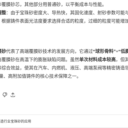
砂覆膜砂芯，其他部分用普通砂，以平衡成本与性能。
调整
：由于宝珠砂密度大、导热快，其固化速度、射砂参数可能
：根据铸件表面光洁度要求选择合适的粒度，过细的粒度可能增
膜砂
代表了高端覆膜砂技术的发展方向，它通过
“球形骨料”+“低
统覆膜砂在高温下的膨胀缺陷问题。虽然
单次材料成本较高
，但
等综合效益，使其在汽车、内燃机、液压、高端泵阀等精密铸造领
质量、高附加值铸件的核心技术保障之一。
铸造行业宝珠砂的应用