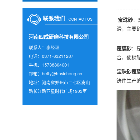
联系我们
CONTACT US
宝珠砂
：
滑，主要矿
河南四成研磨科技有限公司
联系人：李经理
覆膜砂
：
电话：0371-63211287
合，使树
手机：15738804601
宝珠砂覆
邮箱：
betty@hnsicheng.cn
铸件生产
地址：河南省郑州市二七区嵩山
路长江路亚星时代广场1903室