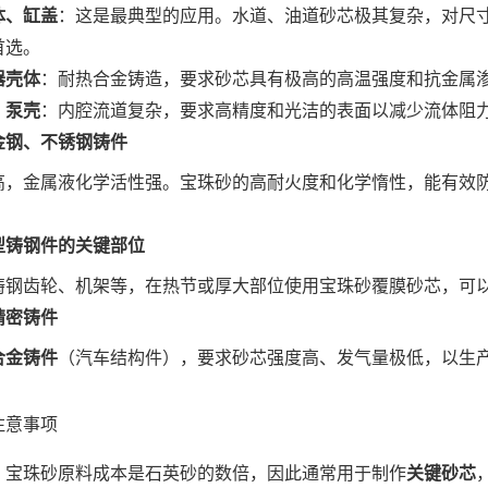
体、缸盖
：这是最典型的应用。水道、油道砂芯极其复杂，对尺
首选。
器壳体
：耐热合金铸造，要求砂芯具有极高的高温强度和抗金属
、泵壳
：内腔流道复杂，要求高精度和光洁的表面以减少流体阻
金钢、不锈钢铸件
高，金属液化学活性强。宝珠砂的高耐火度和化学惰性，能有效
。
型铸钢件的关键部位
铸钢齿轮、机架等，在热节或厚大部位使用宝珠砂覆膜砂芯，可
精密铸件
合金铸件
（汽车结构件），要求砂芯强度高、发气量极低，以生
注意事项
：宝珠砂原料成本是石英砂的数倍，因此通常用于制作
关键砂芯