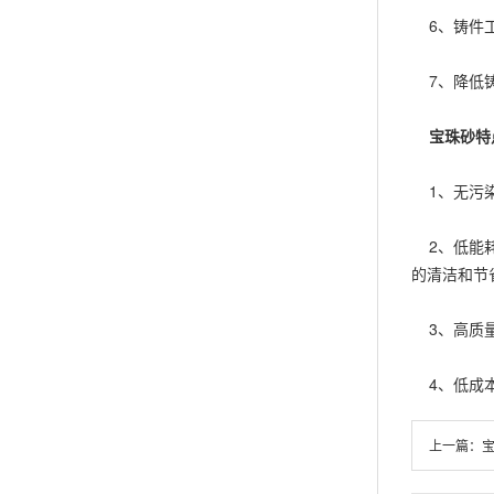
6、铸件工
7、降低铸
宝珠砂特
1、无污染
2、低能耗
的清洁和节
3、高质量
4、低成本
上一篇：