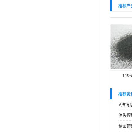
推荐产
140
推荐资
V法铸
消失模
精密铸