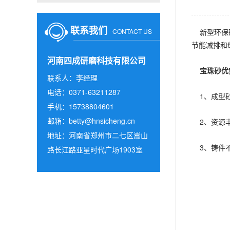
联系我们
CONTACT US
新型环保砂
节能减排和
河南四成研磨科技有限公司
宝珠砂优
联系人：李经理
电话：0371-63211287
1、成型砂
手机：15738804601
邮箱：
betty@hnsicheng.cn
2、资源丰
地址：河南省郑州市二七区嵩山
3、铸件不
路长江路亚星时代广场1903室