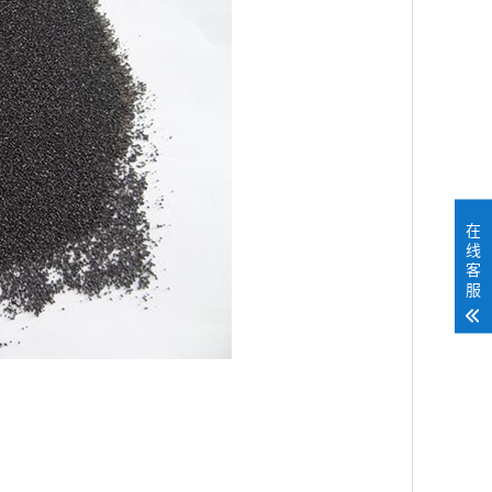
在
线
客
服