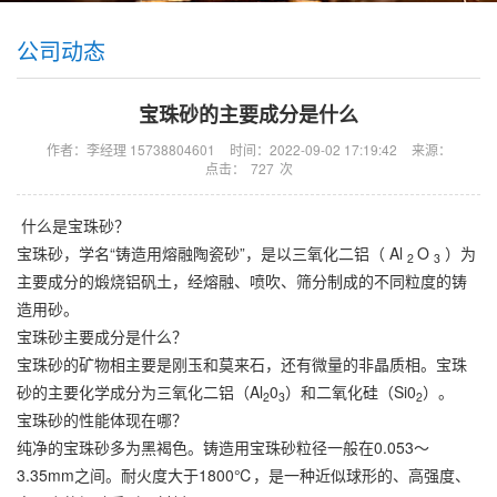
公司动态
宝珠砂的主要成分是什么
作者：李经理 15738804601
时间：2022-09-02 17:19:42
来源：
点击：
727
次
什么是宝珠砂？
宝珠砂
，学名“铸造用熔融陶瓷砂”，是以三氧化二铝（ Al
O
）为
2
3
主要成分的煅烧铝矾土，经熔融、喷吹、筛分制成的不同粒度的铸
造用砂。
宝珠砂主要成分是什么？
宝珠砂的矿物相主要是刚玉和莫来石，还有微量的非晶质相。宝珠
砂的主要化学成分为三氧化二铝（Al
0
）和二氧化硅（Si0
）。
2
3
2
宝珠砂的性能体现在哪？
纯净的宝珠砂多为黑褐色。铸造用宝珠砂粒径一般在0.053～
3.35mm之间。耐火度大于1800℃，是一种近似球形的、高强度、