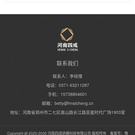
沙
熔融陶瓷砂(宝珠砂)做什么用
泵阀铸造用宝珠砂
联系我们
联系人：李经理
电话：0371-63211287
手机：15738804601
邮箱：
betty@hnsicheng.cn
地址：河南省郑州市二七区嵩山路长江路亚星时代广场1903室
Copyright @ 2020-2030 河南四成研磨科技有限公司 版权所有 备案号：
豫