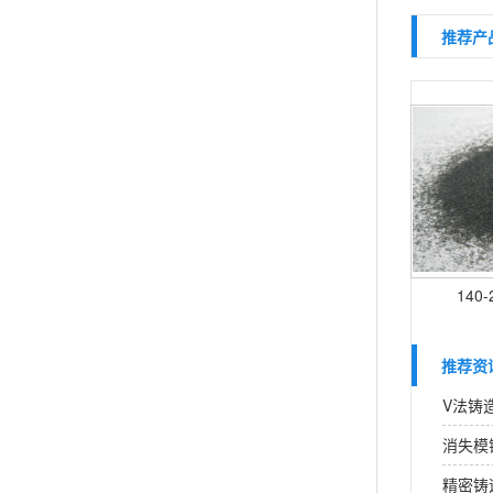
推荐产
140
推荐资
V法铸
消失模
精密铸