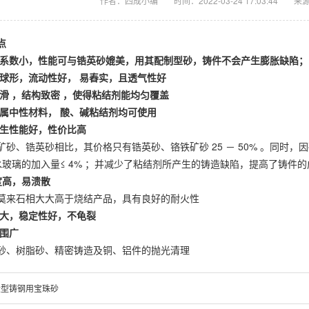
作者：四成小编
时间：2022-03-24 17:03:44
来
点
系数小，性能可与锆英砂媲美，用其配制型砂，铸件不会产生膨胀缺陷；
球形，流动性好，
易舂实，且透气性好
滑
，结构致密
，使得粘结剂能均匀覆盖
属中性材料，
酸、碱粘结剂均可使用
再生性能好，性价比高
、锆英砂相比，其价格只有锆英砂、铬铁矿砂 25 － 50% 。同时，
 ，水玻璃的加入量≤ 4% ；并减少了粘结剂所产生的铸造缺陷，提高了铸件
度高，易溃散
来石相大大高于烧结产品，具有良好的耐火性
大，稳定性好，不龟裂
范围广
、树脂砂、精密铸造及铜、铝件的抛光清理
大型铸钢用宝珠砂