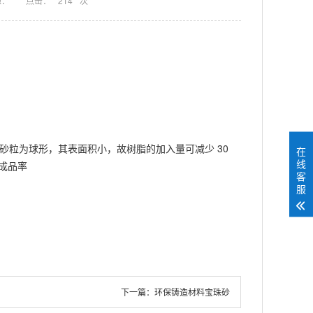
源：
点击：
214
次
因砂粒为球形，其表面积小，故树脂的加入量可减少 30
在
线
的成品率
客
服
下一篇：
环保铸造材料宝珠砂