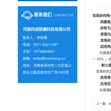
联系我们
CONTACT US
宝珠砂
的特
.
热膨胀
.
砂粒为
河南四成研磨科技有限公司
.
表面光
联系人：李经理
.
宝珠砂
电话：0371-63211287
.
回用
手机：15738804601
与铬铁矿砂
邮箱：
betty@hnsicheng.cn
－ 50%
.
耐火
地址：河南省郑州市二七区嵩山
宝珠砂的莫
路长江路亚星时代广场1903室
.
热导率
.
应用
水玻璃砂
上一篇：