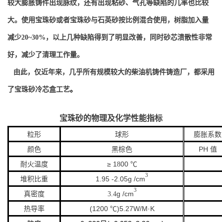
较大膨胀铸件出现脉纹，还有出现粘砂、气孔等缺陷的几率也比较
大。使用宝珠砂或者宝珠砂与石英砂按比例混合使用，树脂加入量
减少
20~30%
，以上几种缺陷得到了明显改善，同时砂芯溃散性非常
好，减少了清理工作量。
由此，仅近年来，几乎所有规模较大的柴油机铸件铸造厂，都采用
了宝珠砂冷芯盒工艺
。
宝珠砂的物理及化学性能指标
球形
膨胀系数
粒形
颜色
黑棕色
PH
值
≥ 1
00
耐火温度
8
℃
3
堆积比重
1.95 -2.05g /cm
3
真密度
g /cm
3.4
热导率
(1200
)5.27W/M·K
℃