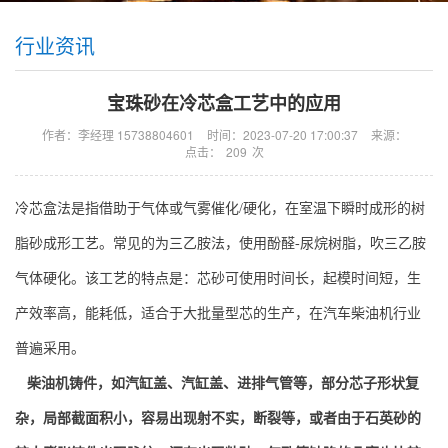
行业资讯
宝珠砂在冷芯盒工艺中的应用
作者：李经理 15738804601
时间：2023-07-20 17:00:37
来源：
点击：
209
次
冷芯盒法是指借助于气体或气雾催化
/
硬化，在室温下瞬时成形的树
脂砂成形工艺。常见的为三乙胺法，使用酚醛
-
尿烷树脂，吹三乙胺
气体硬化。该工艺的特点是：芯砂可使用时间长，起模时间短，生
产效率高，能耗低，适合于大批量型芯的生产，在汽车柴油机行业
普遍采用。
柴油机铸件，如汽缸盖、汽缸盖、进排气管等，部分芯子形状复
杂，局部截面积小，容易出现射不实，断裂等，或者由于石英砂的