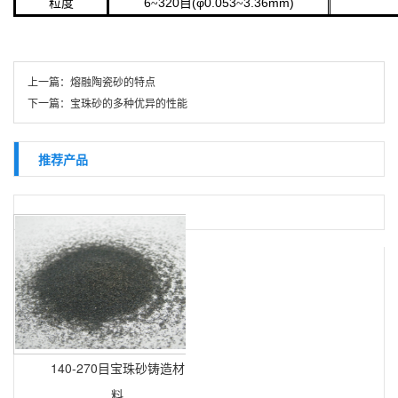
粒度
6
320
(φ0.053
3.36mm)
~
目
~
上一篇：
熔融陶瓷砂的特点
下一篇：
宝珠砂的多种优异的性能
推荐产品
140-270目宝珠砂铸造材
料