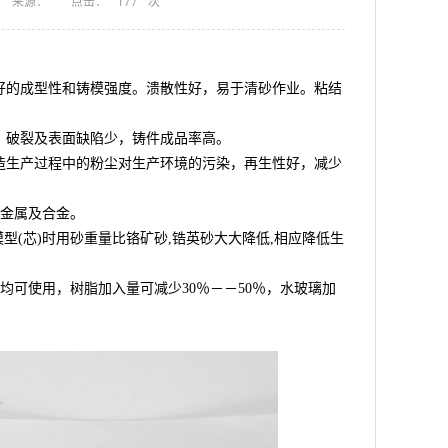
来源：
点击：
177
次
好的成型性和铸模强度。溃散性好，易于清砂作业。粘结
，破裂及表面缺陷少，铸件成品率高。
造生产过程中的粉尘对生产环境的污染，再生性好，减少
种金属及合金。
模型(芯)时用砂重量比铬矿砂,锆英砂大大降低,相应降低生
剂均可使用，树脂加入量可减少30％－－50％，水玻璃加