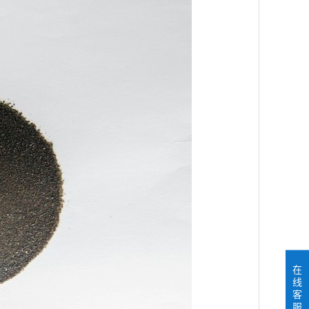
在
线
客
服