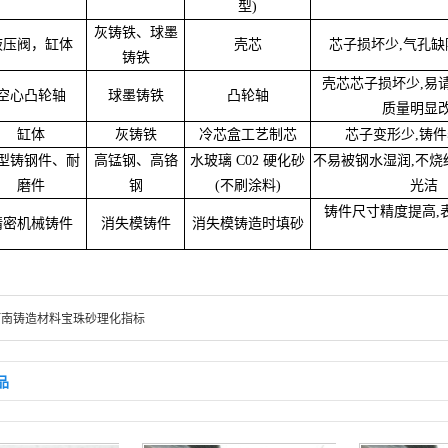
型)
灰铸铁、球墨
液压阀，缸体
壳芯
芯子损坏少,气孔缺
铸铁
壳芯芯子损坏少,易
空心凸轮轴
球墨铸铁
凸轮轴
质量明显
缸体
灰铸铁
冷芯盒工艺制芯
芯子变形少,铸
型铸钢件、耐
高锰钢、高铬
水玻璃 C02 硬化砂
不易被钢水湿润,不烧
磨件
钢
(不刷涂料)
光洁
铸件尺寸精度提高,
精密机械铸件
消失模铸件
消失模铸造时填砂
河南铸造材料宝珠砂理化指标
品