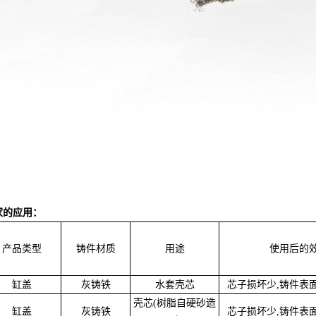
家的应用：
产品类型
铸件材质
用途
使用后的
缸盖
灰铸铁
水套壳芯
芯子损坏少,铸件表
壳芯(树脂自硬砂造
缸盖
灰铸铁
芯子损坏少,铸件表