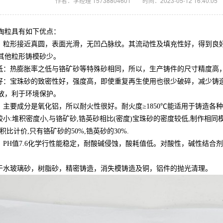
作者：李经理 15738804601
时间：2023-05-12 16:40:05
陶粒具有如下优点：
形：粒形接近真圆，表面光滑，无凹凸脉纹。其流动性及填充性好，得到良
其他粒形铸模砂少。
率低：热膨胀率之低与铬矿砂等特殊砂相同，所以，生产铸件的尺寸精度高
性好：宝珠砂的致密性好，强度高，即使重复再生使用也很少破碎，减少铸
放，利于环境保护。
好：主要成分是氧化铝，所以耐火性很好。耐火度≥1850℃能适用于铸造各
较小:堆积密度小,与铬矿砂,锆英砂相比(密度)宝珠砂的密度较低,制作相同
积比计价,只有铬矿砂的50%,锆英砂的30%.
料：PH值7.6化学行性能稳定，耐酸碱侵蚀，酸耗值低。对酸性，碱性结合
用于水玻璃砂，树脂砂，精密铸造，消失模铸造及铜，铝件的抛光清理。