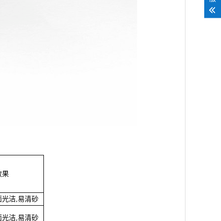
效果
面光洁,易清砂
面光洁,易清砂