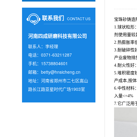
联系我们
CONTACT US
宝珠砂铸造
1.球状粒
河南四成研磨科技有限公司
剂使用量较
2.热膨胀
联系人：李经理
3.耐破碎
电话：0371-63211287
产业废物排
手机：15738804601
4.耐火性
邮箱：
betty@hnsicheng.cn
5.堆积密度
地址：河南省郑州市二七区嵩山
产成本,按体
路长江路亚星时代广场1903室
6.中性材
入量<=4%
7.它广泛