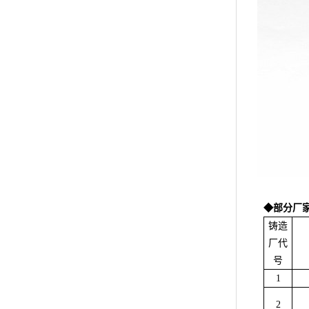
◆部分厂
铸造
厂代
号
1
2