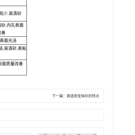
陷少,易清砂
请砂,内孔表面
改善
件表面光洁
结,易清砂,表粘
表面质量改善
下一篇：
铸造用宝珠砂的特点