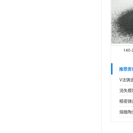
140
推荐资
V法铸
消失模
精密铸
熔融陶