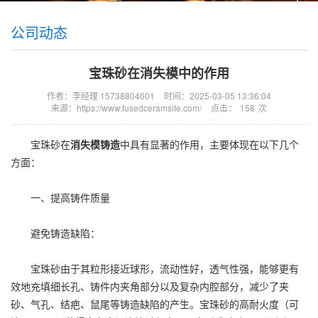
公司动态
宝珠砂在消失模中的作用
作者：李经理 15738804601
时间：2025-03-05 13:36:04
来源：https://www.fusedceramsite.com/
点击：
158
次
宝珠砂在
消失模铸造
中具有显著的作用，主要体现在以下几个
方面：
一、提高铸件质量
避免铸造缺陷：
宝珠砂由于其粒形接近球形，流动性好，透气性强，能够更有
效地充填细长孔、铸件内夹角部分以及复杂内腔部分，减少了夹
砂、气孔、结疤、鼠尾等铸造缺陷的产生。宝珠砂的高耐火度（可