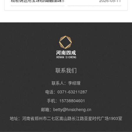
精密铸造用宝珠砂/熔融宝珠
2026-05-15
2026-05-11
沙
熔融陶瓷砂(宝珠砂)做什么用
泵阀铸造用宝珠砂
联系我们
联系人：李经理
电话：0371-63211287
手机：15738804601
邮箱：
betty@hnsicheng.cn
地址：河南省郑州市二七区嵩山路长江路亚星时代广场1903室