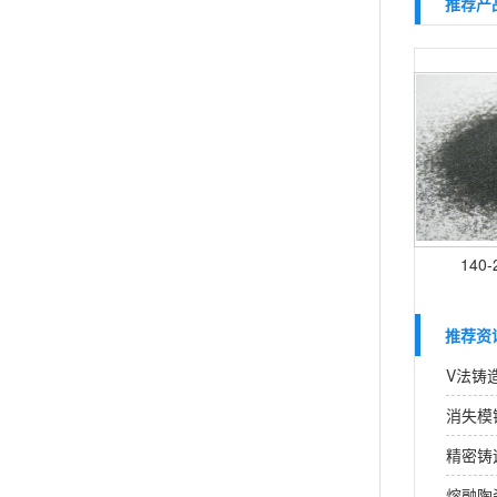
推荐产
140
推荐资
V法铸
消失模
精密铸
熔融陶