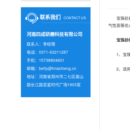
联系我们
CONTACT US
宝珠砂是以
气性高等优
河南四成研磨科技有限公司
宝珠砂的
联系人：李经理
电话：0371-63211287
1、宝珠砂
手机：15738804601
邮箱：
betty@hnsicheng.cn
2、适用于
地址：河南省郑州市二七区嵩山
路长江路亚星时代广场1903室