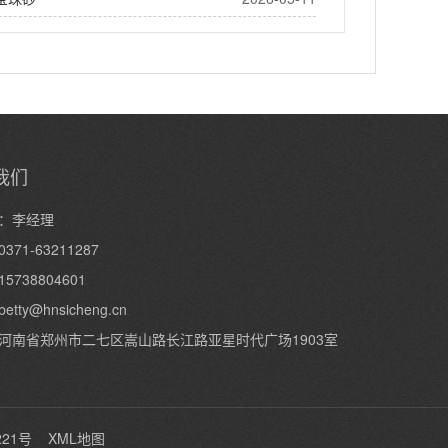
我们
：李经理
371-63211287
5738804601
betty@hnsicheng.cn
河南省郑州市二七区嵩山路长江路亚星时代广场1903室
221号
XML地图