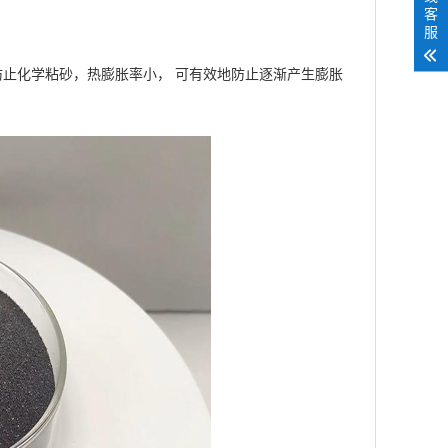
客
服
止化学粘砂，热膨胀率小， 可有效地防止逐渐产生膨胀