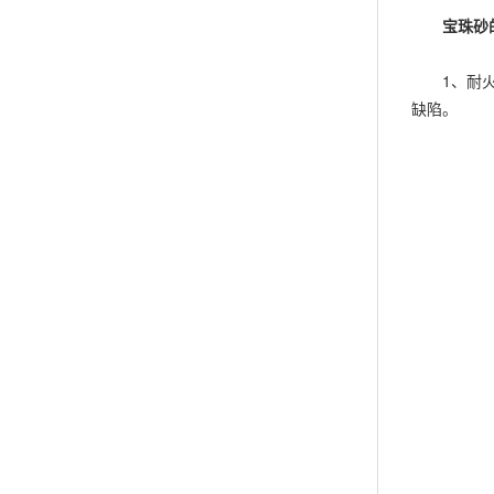
宝珠砂的
1、耐火度
缺陷。