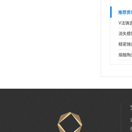
推荐资
V法铸
消失模
精密铸
熔融陶