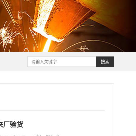
搜索
来厂验货