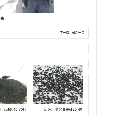
验货
下一篇：
最后一页
宝珠砂40-70目
铸造用电熔陶瓷砂20-40