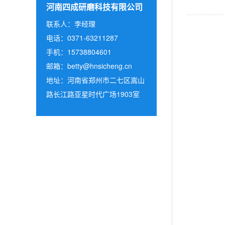
河南四成研磨科技有限公司
联系人：李经理
电话：0371-63211287
手机：15738804601
邮箱：
betty@hnsicheng.cn
地址：河南省郑州市二七区嵩山
路长江路亚星时代广场1903室