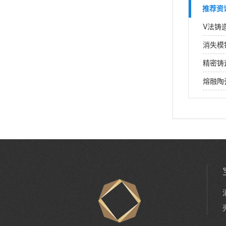
推荐资
V法铸
消失模
精密铸
熔融陶