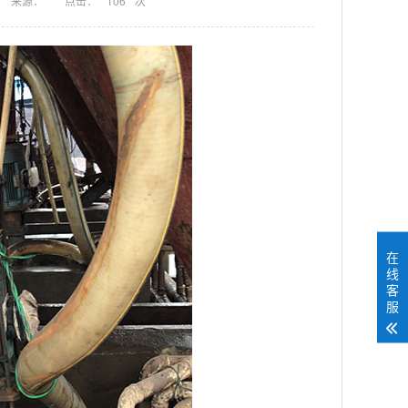
来源：
点击：
106
次
在
线
客
服