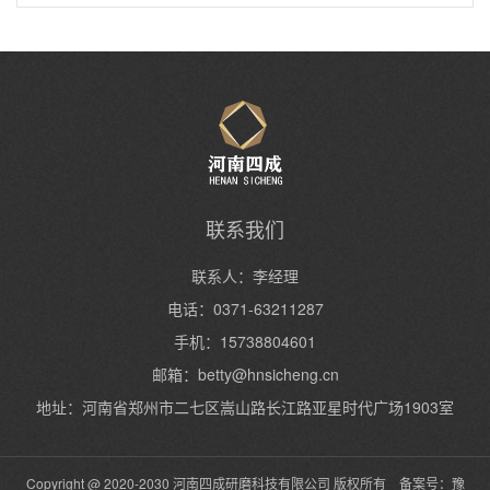
沙
熔融陶瓷砂(宝珠砂)做什么用
泵阀铸造用宝珠砂
联系我们
联系人：李经理
电话：0371-63211287
手机：15738804601
邮箱：
betty@hnsicheng.cn
地址：河南省郑州市二七区嵩山路长江路亚星时代广场1903室
Copyright @ 2020-2030 河南四成研磨科技有限公司 版权所有 备案号：
豫