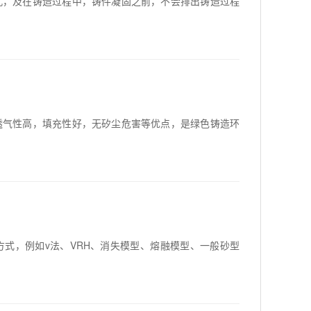
孔，及在铸造过程中，铸件凝固之前，不会排出铸造过程
透气性高，填充性好，无矽尘危害等优点，是绿色铸造环
式，例如v法、VRH、消失模型、熔融模型、一般砂型