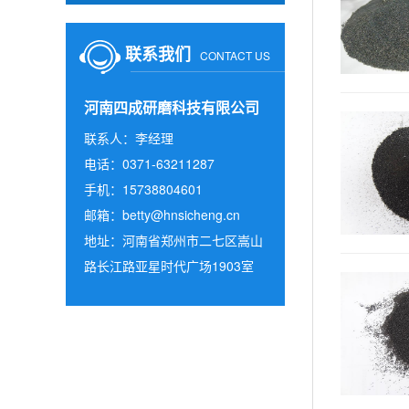
联系我们
CONTACT US
河南四成研磨科技有限公司
联系人：李经理
电话：0371-63211287
手机：15738804601
邮箱：
betty@hnsicheng.cn
地址：河南省郑州市二七区嵩山
路长江路亚星时代广场1903室