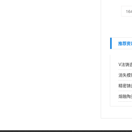
16
推荐资
V法铸
消失模
精密铸
熔融陶