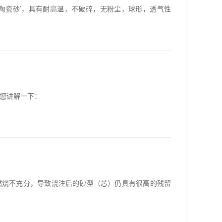
陶瓷砂’，具有耐高温，不破碎，无粉尘，球形，透气性
您讲解一下：
燃烧不充分，导致浇注后的砂型（芯）仍具有很高的残留